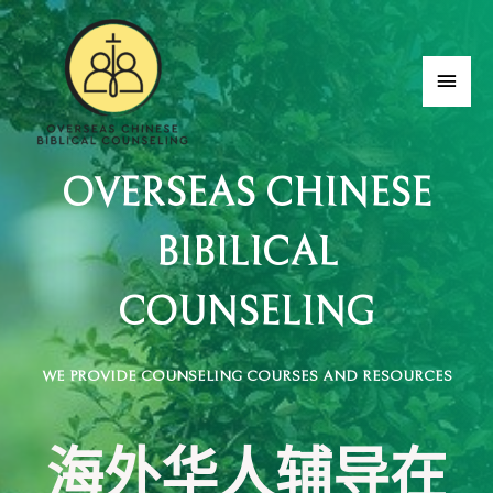
OVERSEAS CHINESE
BIBILICAL
COUNSELING
WE PROVIDE COUNSELING COURSES AND RESOURCES
海外华人辅导在